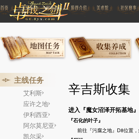
主线任务
辛吉斯收集
艾利斯
应许之地
进入『
魔女沼泽开拓基地
』
伊利西亚
『石化
的叶子』
阿尔莫尼亚
前往『污腐之地』D8位置
凯尔采