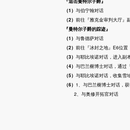
『追击
曼特尔
子爵
』
（
1
）
与伯宁翰
对话
（
2
）
前往『
雅克金审判大厅』
『曼特尔
子爵的踪迹』
（
1
）
与
鲁德萨对话
（
2
）
前往『冰封之地
』
E6
位置
（
3
）
与耶比埃诺
对话
，
进入副
（
4
）
与巴兰榭博士对话
，通过
（
5
）
与耶比埃诺
对话
，收集
雪
（
6
）
1
、
与巴兰榭博士对话
，获
2、与
奥修开拓官对话