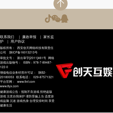
联系我们
｜
廉政举报
｜
家长监
护
｜
用户协议
版权所有：
西安创天网络科技有限责任
公司
陕ICP备16013213号
审批文号：
新出审字[2011]461号
网络
游戏出版物号：
ISBN：978-7-89487-
122-0
增值电信业务经营许可证：
陕B2-
20180053
联系电话：
029-87571321
平台官网：
www.9vf.com
www.8yx.com
健康游戏公告：抵制不良游戏 拒绝盗版
游戏 注意自我保护 谨防受骗上当 适度游
戏益脑 沉迷 游戏伤身 合理安排时间 享受
健康生活