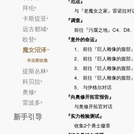
『厄运
』
拜伦
与『老魔女之家』雷诺拉对
卡斯提亚
『
调查』
远古都城
前往
『
污腐之地
』
C
4
、
D8
欧登
『意外
的命运』
魔女沼泽
1、 前往『巨人
雕像
的
腹部
2、 前往『巨人
雕像
的
腹部
辛吉斯收集
3、 前往『巨人
雕像
的
腹部
提斯丛林
4、 前往『巨人
雕像
的
腹部
科贝拉
5、 与伊格尔对话
奥修
『向
奥修开拓官报告』
雷波多
与奥修
开拓官对话
新手引导
『实力
检验测试
』
收集
2
个
勇士徽章